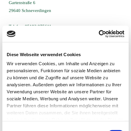
Gartenstraße 6
29640 Schneverdingen
Telefon:
05193 975611
E-Mail:
info@heidetierarzt.de
URL:
www.heidetierarzt.de
Diese Webseite verwendet Cookies
Wir verwenden Cookies, um Inhalte und Anzeigen zu
Inhaber
: Hans-Georg Brinckmann
personalisieren, Funktionen für soziale Medien anbieten
zu können und die Zugriffe auf unsere Website zu
USt-IdNr.: DE-116335777
analysieren. Außerdem geben wir Informationen zu Ihrer
Verwendung unserer Website an unsere Partner für
Zusätzliche Information/Pflichtangabe laut
soziale Medien, Werbung und Analysen weiter. Unsere
Teledienstgesetz:
Partner führen diese Informationen möglicherweise mit
Dr. Hans - Georg Brinckmann führt die gesetzliche
weiteren Daten zusammen, die Sie ihnen bereitgestellt
Berufsbezeichnung Tierarzt. Diese wurde ihm in Deutschland
haben oder die sie im Rahmen Ihrer Nutzung der Dienste
verliehen. Es besteht Mitgliedschaft in der
Tierärztekammer
gesammelt haben.
Einwilligungsauswahl
Niedersachsen
und es gilt die Berufsordnung der Tierärztekammer